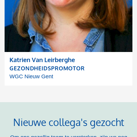
Katrien Van Leirberghe
GEZONDHEIDSPROMOTOR
WGC Nieuw Gent
Nieuwe collega's gezocht