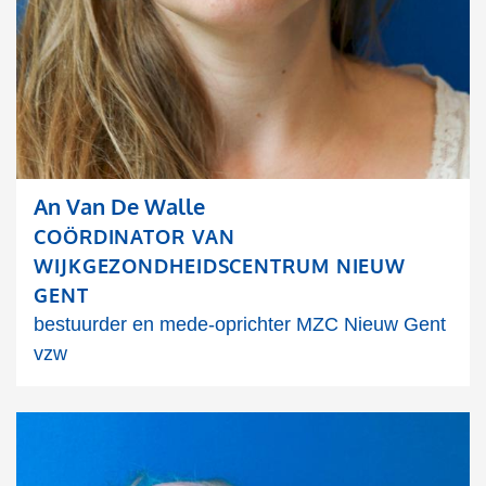
An Van De Walle
COÖRDINATOR VAN
WIJKGEZONDHEIDSCENTRUM NIEUW
GENT
bestuurder en mede-oprichter MZC Nieuw Gent
vzw